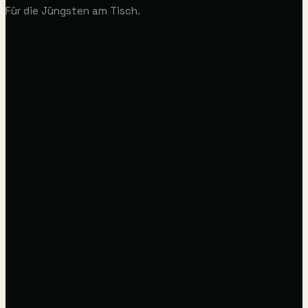
Für die Jüngsten am Tisch.
Chicken nuggets (5pc)
Croquettes (4pc)
Mini frikandellen (4pc)
Onion rings
Spring rolls (5pc)
VEGAN