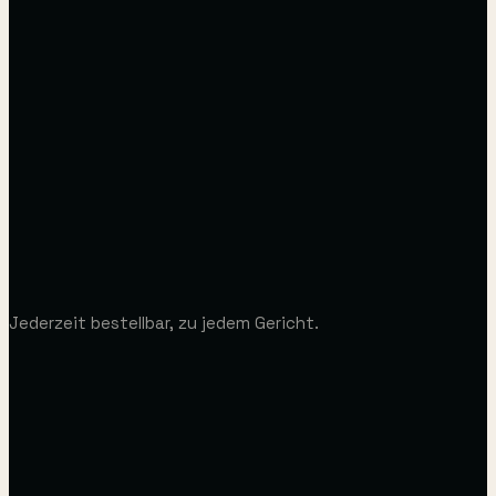
Grilled sweetheart cabbage
VEGGIE
Tempura vegetables
VEGAN
Jederzeit bestellbar, zu jedem Gericht.
Potato fries