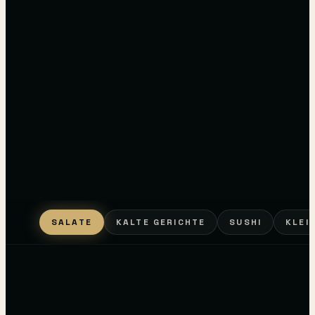
SALATE
KALTE GERICHTE
SUSHI
KLEI