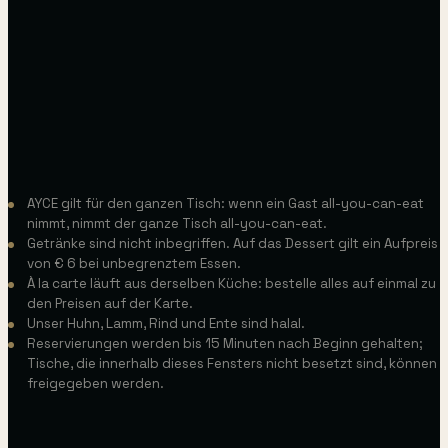
3 bis 6 Jahre
7 bis 10 Jahre
€20.00
€25.00
AYCE gilt für den ganzen Tisch: wenn ein Gast all-you-can-eat
nimmt, nimmt der ganze Tisch all-you-can-eat.
Getränke sind nicht inbegriffen. Auf das Dessert gilt ein Aufpreis
von € 6 bei unbegrenztem Essen.
À la carte läuft aus derselben Küche: bestelle alles auf einmal zu
den Preisen auf der Karte.
Unser Huhn, Lamm, Rind und Ente sind halal.
Reservierungen werden bis 15 Minuten nach Beginn gehalten;
Tische, die innerhalb dieses Fensters nicht besetzt sind, können
freigegeben werden.