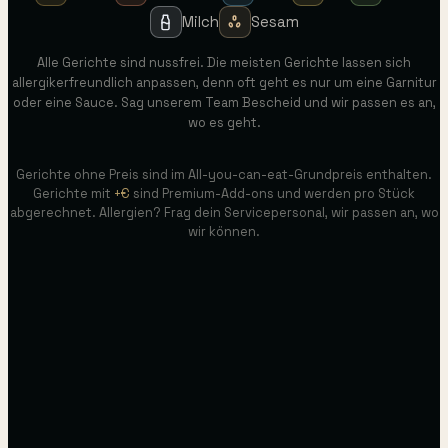
Milch
Sesam
Alle Gerichte sind nussfrei. Die meisten Gerichte lassen sich
allergikerfreundlich anpassen, denn oft geht es nur um eine Garnitur
oder eine Sauce. Sag unserem Team Bescheid und wir passen es an,
wo es geht.
Gerichte ohne Preis sind im All-you-can-eat-Grundpreis enthalten.
Gerichte mit
+€
sind Premium-Add-ons und werden pro Stück
abgerechnet. Allergien? Frag dein Servicepersonal, wir passen an, wo
wir können.