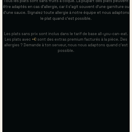
Tous les plats sont sans fruits à coque. La plupart des plats peuvent
être adaptés en cas d'allergie, car il s'agit souvent d'une garniture ou
d'une sauce. Signalez toute allergie à notre équipe et nous adaptons
le plat quand c'est possible.
Les plats sans prix sont inclus dans le tarif de base all-you-can-eat.
Les plats avec
+€
sont des extras premium facturés à la pièce. Des
allergies ? Demande à ton serveur, nous nous adaptons quand c'est
possible.